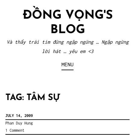
Skip
ĐỒNG VỌNG'S
to
content
BLOG
Và thấy trái tim đừng ngập ngừng … Ngập ngừng
lời hát … yêu em <3
MENU
TAG:
TÂM SỰ
JULY 14, 2009
Phan Duy Hung
1 Comment