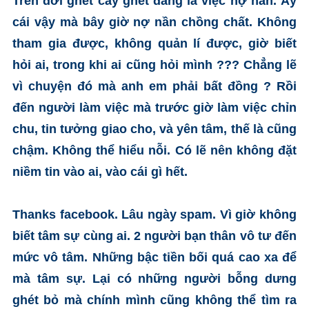
Trên đời ghét cay ghét đắng là việc nợ nần. Ấy
cái vậy mà bây giờ nợ nần chồng chất. Không
tham gia được, không quản lí được, giờ biết
hỏi ai, trong khi ai cũng hỏi mình ??? Chẳng lẽ
vì chuyện đó mà anh em phải bất đồng ? Rồi
đến người làm việc mà trước giờ làm việc chỉn
chu, tin tưởng giao cho, và yên tâm, thế là cũng
chậm. Không thể hiểu nỗi. Có lẽ nên không đặt
niềm tin vào ai, vào cái gì hết.
Thanks facebook. Lâu ngày spam. Vì giờ không
biết tâm sự cùng ai. 2 người bạn thân vô tư đến
mức vô tâm. Những bậc tiền bối quá cao xa để
mà tâm sự. Lại có những người bỗng dưng
ghét bỏ mà chính mình cũng không thể tìm ra