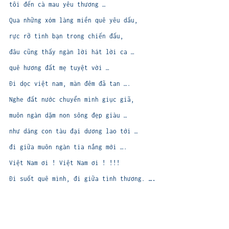
tôi đến cà mau yêu thương …
Qua những xóm làng miền quê yêu dấu,
rực rỡ tình bạn trong chiến đấu,
đâu cũng thấy ngàn lời hát lời ca …
quê hương đất mẹ tuyệt vời …
Đi dọc việt nam, màn đêm đã tan ….
Nghe đất nước chuyển mình giục giã,
muôn ngàn dặm non sông đẹp giàu …
như dáng con tàu đại dương lao tới …
đi giữa muôn ngàn tia nắng mới ….
Việt Nam ơi ! Việt Nam ơi ! !!!
Đi suốt quê mình, đi giữa tình thương.
….