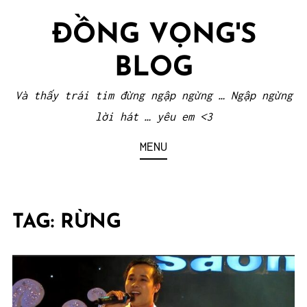
Skip
ĐỒNG VỌNG'S
to
content
BLOG
Và thấy trái tim đừng ngập ngừng … Ngập ngừng
lời hát … yêu em <3
MENU
TAG:
RỪNG