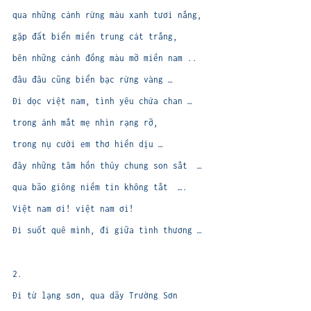
qua những cánh rừng màu xanh tươi nắng,
gặp đất biển miền trung cát trắng,
bên những cánh đồng màu mỡ miền nam ..
đâu đâu cũng biển bạc rừng vàng …
Đi dọc việt nam, tình yêu chứa chan …
trong ánh mắt mẹ nhìn rạng rỡ,
trong nụ cười em thơ hiền dịu …
đây những tâm hồn thủy chung son sắt …
qua bão giông niềm tin không tắt ….
Việt nam ơi! việt nam ơi!
Đi suốt quê mình, đi giữa tình thương …
2.
Đi từ lạng sơn, qua dãy Trường Sơn