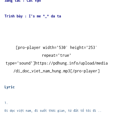
Sáng tác : Cát Vận
Trình bày : I’s me ^_^ da ta
[pro-player width=’530′ height=’253′
repeat=’true’
type=’sound’]https://pdhung.info/upload/media
/di_doc_viet_nam_hung.mp3[/pro-player]
Lyric
1.
Đi dọc việt nam, đi suốt thời gian, từ đất tổ tôi đi ..