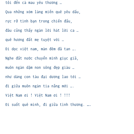
tôi đến cà mau yêu thương …
Qua những xóm làng miền quê yêu dấu,
rực rỡ tình bạn trong chiến đấu,
đâu cũng thấy ngàn lời hát lời ca …
quê hương đất mẹ tuyệt vời …
Đi dọc việt nam, màn đêm đã tan ….
Nghe đất nước chuyển mình giục giã,
muôn ngàn dặm non sông đẹp giàu …
như dáng con tàu đại dương lao tới …
đi giữa muôn ngàn tia nắng mới ….
Việt Nam ơi ! Việt Nam ơi ! !!!
Đi suốt quê mình, đi giữa tình thương.
….