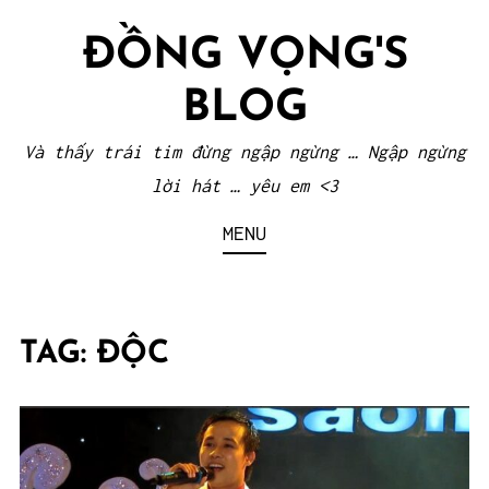
Skip
ĐỒNG VỌNG'S
to
content
BLOG
Và thấy trái tim đừng ngập ngừng … Ngập ngừng
lời hát … yêu em <3
MENU
TAG:
ĐỘC