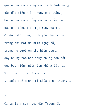
qua những cánh rừng màu xanh tươi nắng,
gặp đất biển miền trung cát trắng,
bên những cánh đồng màu mỡ miền nam ..
đâu đâu cũng biển bạc rừng vàng …
Đi dọc việt nam, tình yêu chứa chan …
trong ánh mắt mẹ nhìn rạng rỡ,
trong nụ cười em thơ hiền dịu …
đây những tâm hồn thủy chung son sắt …
qua bão giông niềm tin không tắt ….
Việt nam ơi! việt nam ơi!
Đi suốt quê mình, đi giữa tình thương …
2.
Đi từ lạng sơn, qua dãy Trường Sơn