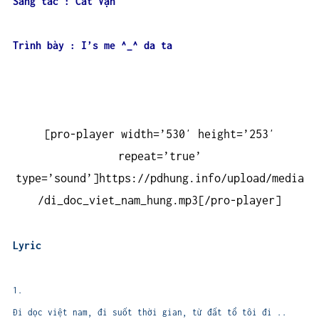
Sáng tác : Cát Vận
Trình bày : I’s me ^_^ da ta
[pro-player width=’530′ height=’253′
repeat=’true’
type=’sound’]https://pdhung.info/upload/media
/di_doc_viet_nam_hung.mp3[/pro-player]
Lyric
1.
Đi dọc việt nam, đi suốt thời gian, từ đất tổ tôi đi ..