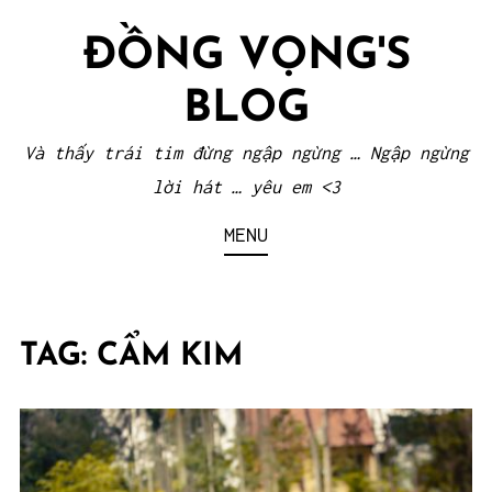
Skip
ĐỒNG VỌNG'S
to
content
BLOG
Và thấy trái tim đừng ngập ngừng … Ngập ngừng
lời hát … yêu em <3
MENU
TAG:
CẨM KIM