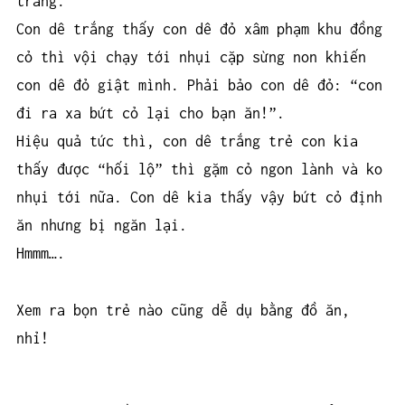
trắng.
Con dê trắng thấy con dê đỏ xâm phạm khu đồng
cỏ thì vội chạy tới nhụi cặp sừng non khiến
con dê đỏ giật mình. Phải bảo con dê đỏ: “con
đi ra xa bứt cỏ lại cho bạn ăn!”.
Hiệu quả tức thì, con dê trắng trẻ con kia
thấy được “hối lộ” thì gặm cỏ ngon lành và ko
nhụi tới nữa. Con dê kia thấy vậy bứt cỏ định
ăn nhưng bị ngăn lại.
Hmmm….
Xem ra bọn trẻ nào cũng dễ dụ bằng đồ ăn,
nhỉ!