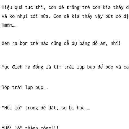
Hiệu quả tức thì, con dê trắng trẻ con kia thấy đ
và ko nhụi tới nữa. Con dê kia thấy vậy bứt cỏ đị
Hmmm….
Xem ra bọn trẻ nào cũng dễ dụ bằng đồ ăn, nhỉ!
Mục đích ra đồng là tìm trái lụp bụp để bóp và câ
Bóp trái lụp bụp …
“Hối lộ” trong dè dặt, sợ bị húc …
“Hối lộ” thành công!!!