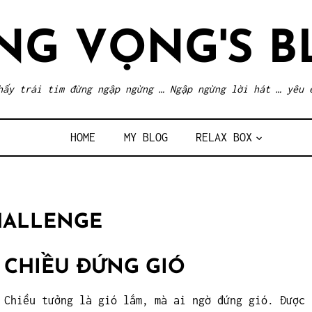
NG VỌNG'S B
hấy trái tim đừng ngập ngừng … Ngập ngừng lời hát … yêu 
HOME
MY BLOG
RELAX BOX
HALLENGE
CHIỀU ĐỨNG GIÓ
Chiều tưởng là gió lắm, mà ai ngờ đứng gió. Được 