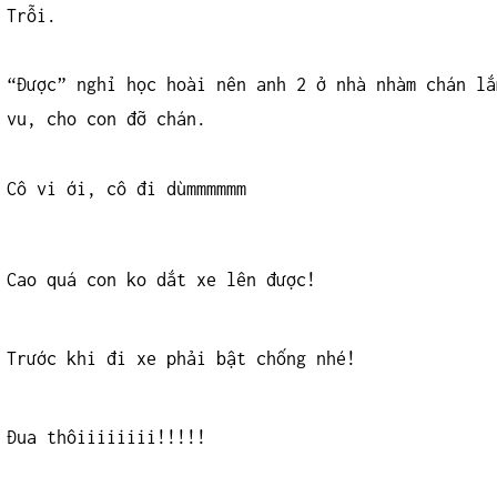
Trỗi.
“Được” nghỉ học hoài nên anh 2 ở nhà nhàm chán lắ
vu, cho con đỡ chán.
Cô vi ới, cô đi dùmmmmmm
Cao quá con ko dắt xe lên được!
Trước khi đi xe phải bật chống nhé!
Đua thôiiiiiiii!!!!!