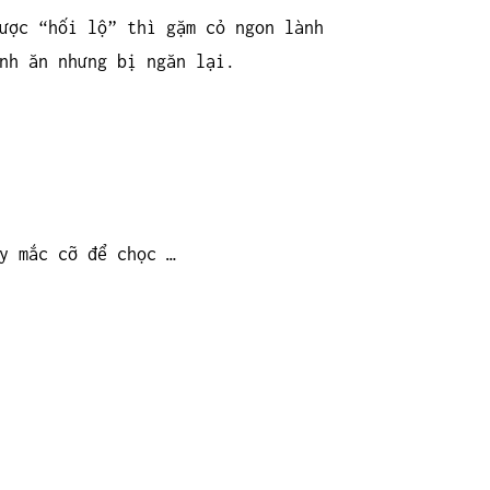
ược “hối lộ” thì gặm cỏ ngon lành
nh ăn nhưng bị ngăn lại.
y mắc cỡ để chọc …