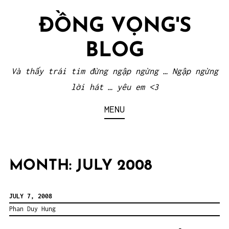
Skip
ĐỒNG VỌNG'S
to
content
BLOG
Và thấy trái tim đừng ngập ngừng … Ngập ngừng
lời hát … yêu em <3
MENU
MONTH:
JULY 2008
JULY 7, 2008
Phan Duy Hung