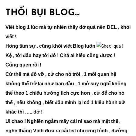
THỔI BỤI BLOG…
Viết blog 1 lúc mà tự nhiên thấy dở quá nên DEL , khỏi
viết !
Hông tâm sự , cũng khỏi viết Blog luôn
!
Kệ , tới đâu hay tới đó ! Chả ai hiểu cũng được !
Cũng quen rồi !
Cứ thế mà đổ vỡ , cứ cho nó trôi , 1 mối quan hệ
không thể trở lại như ban đầu , 1 mớ suy nghĩ không
thể theo 1 chiều hướng tích cực hơn , cứ để cho nó
thế , nếu không , biết đâu mình lại có 1 kiểu hành xử
khác thì ….. dở !
Ui chao ! Nghiền ngẫm mấy cái ni sao mà mệt thế,
nghe thằng Vinh đưa ra cái list chương trình , đường