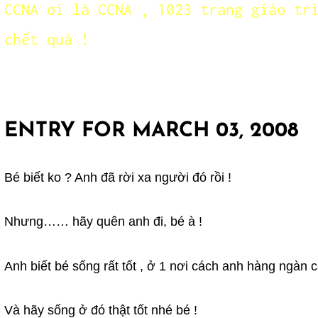
CCNA ơi là CCNA , 1023 trang giáo tr
chết quá !
ENTRY FOR MARCH 03, 2008
Bé biết ko ? Anh đã rời xa người đó rồi !
Nhưng…… hãy quên anh đi, bé à !
Anh biết bé sống rất tốt , ở 1 nơi cách anh hàng ngàn c
Và hãy sống ở đó thật tốt nhé bé !