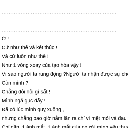
………………………………………………………….
………………………………………………………….
Ờ !
Cứ như thế và kết thúc !
Và cứ luôn như thế !
Như 1 vòng xoay của tạo hóa vậy !
Vì sao người ta rung động ?Người ta nhận được sự che
Còn mình ?
Chẳng đòi hỏi gì sất !
Mình ngã gục đấy !
Đã có lúc mình quỵ xuống ,
nhưng chẳng bao giờ nằm lăn ra chỉ vì mệt mỏi và đau 
Chỉ cần ,1 ánh mắt ,1 ánh mắt của người mình yêu thư