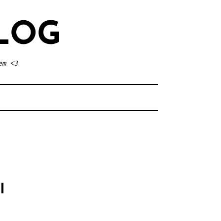
LOG
em <3
I