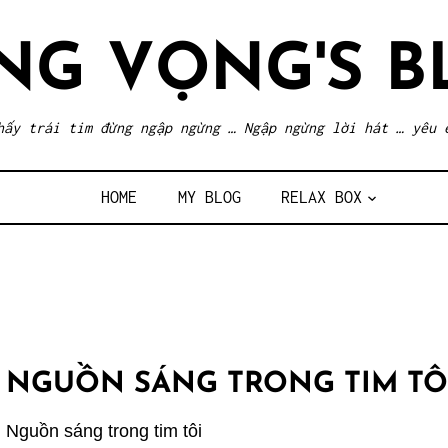
NG VỌNG'S B
hấy trái tim đừng ngập ngừng … Ngập ngừng lời hát … yêu 
HOME
MY BLOG
RELAX BOX
NGUỒN SÁNG TRONG TIM TÔ
Nguồn sáng trong tim tôi