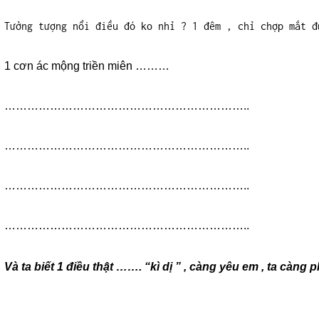
Tưởng tượng nổi điều đó ko nhỉ ? 1 đêm , chỉ chợp mắt đ
1 cơn ác mộng triền miên ………
………………………………………………………..
………………………………………………………..
………………………………………………………..
………………………………………………………..
Và ta biết 1 điều thật ……. “kì dị ” , càng yêu em , ta càn