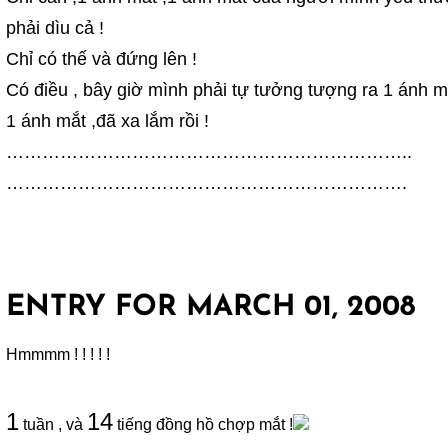
phải dìu cả !
Chỉ có thế và đứng lên !
Có điều , bây giờ mình phải tự tưởng tượng ra 1 ánh m
1 ánh mắt ,đã xa lắm rồi !
…………………………………………………………..
………………………………………………………….
ENTRY FOR MARCH 01, 2008
Hmmmm ! ! ! ! !
1
14
tuần , và
tiếng đồng hồ chợp mắt !